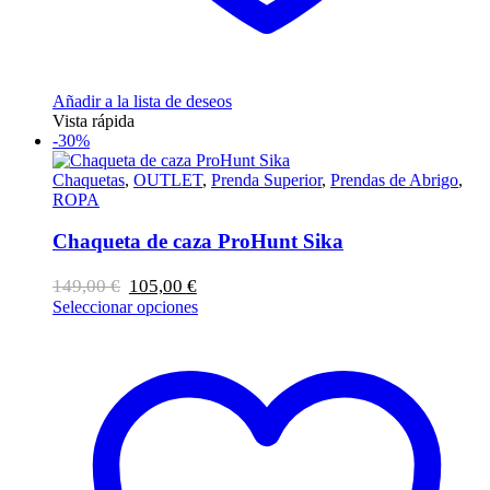
Añadir a la lista de deseos
Vista rápida
-30%
Chaquetas
,
OUTLET
,
Prenda Superior
,
Prendas de Abrigo
,
ROPA
Chaqueta de caza ProHunt Sika
El
El
149,00
€
105,00
€
precio
precio
Este
Seleccionar opciones
original
actual
producto
era:
es:
tiene
149,00 €.
105,00 €.
múltiples
variantes.
Las
opciones
se
pueden
elegir