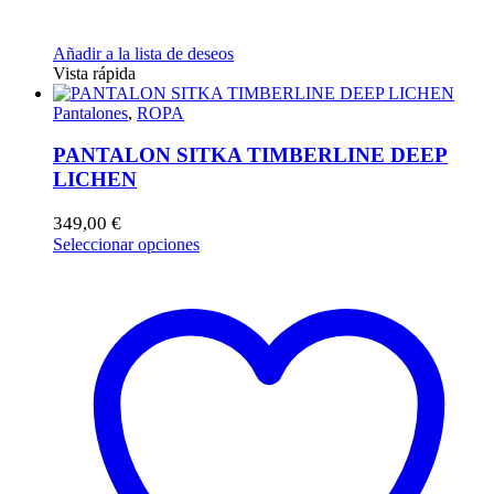
Añadir a la lista de deseos
Vista rápida
Pantalones
,
ROPA
PANTALON SITKA TIMBERLINE DEEP
LICHEN
349,00
€
Este
Seleccionar opciones
producto
tiene
múltiples
variantes.
Las
opciones
se
pueden
elegir
en
la
página