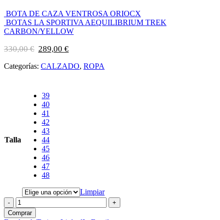
BOTA DE CAZA VENTROSA ORIOCX
BOTAS LA SPORTIVA AEQUILIBRIUM TREK
CARBON/YELLOW
El
El
330,00
€
289,00
€
precio
precio
original
actual
Categorías:
CALZADO
,
ROPA
era:
es:
330,00 €.
289,00 €.
39
40
41
42
43
Talla
44
45
46
47
48
Limpiar
-
+
Comprar