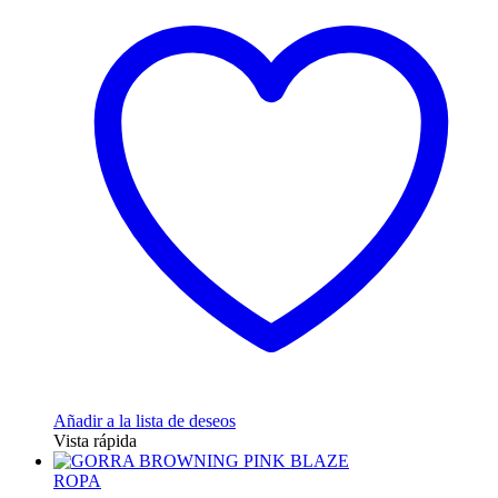
múltiples
variantes.
Las
opciones
se
pueden
elegir
en
la
página
de
producto
Añadir a la lista de deseos
Vista rápida
ROPA