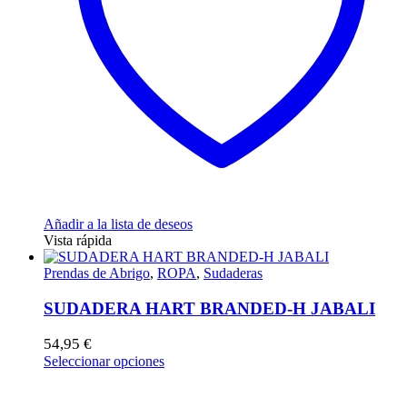
en
la
página
de
producto
Añadir a la lista de deseos
Vista rápida
Prendas de Abrigo
,
ROPA
,
Sudaderas
SUDADERA HART BRANDED-H JABALI
54,95
€
Este
Seleccionar opciones
producto
tiene