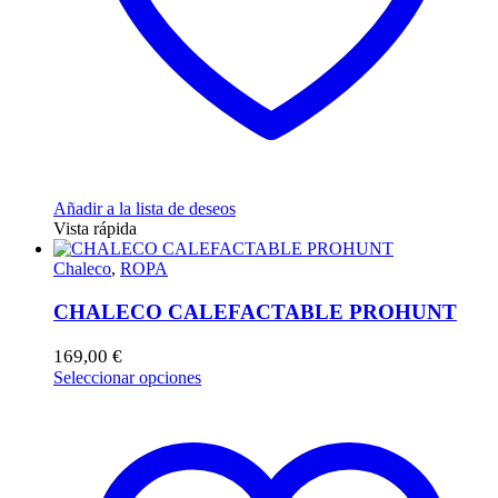
de
producto
Añadir a la lista de deseos
Vista rápida
Chaleco
,
ROPA
CHALECO CALEFACTABLE PROHUNT
169,00
€
Este
Seleccionar opciones
producto
tiene
múltiples
variantes.
Las
opciones