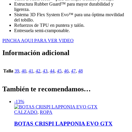
Estructura Rubber Guard™ para mayor durabilidad y
ligereza.
Sistema 3D Flex System Evo™ para una óptima movilidad
del tobillo.
Refuerzos de TPU en puntera y talón.
Entresuela semi-cramponable.
PINCHA AQUI PARA VER VIDEO
Información adicional
Talla
39
,
40
,
41
,
42
,
43
,
44
,
45
,
46
,
47
,
48
También te recomendamos…
-13%
CALZADO
,
ROPA
BOTAS CRISPI LAPPONIA EVO GTX