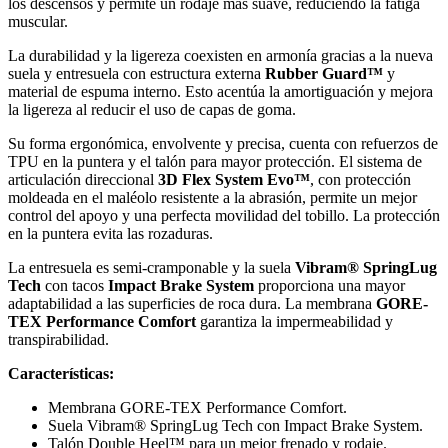
los descensos y permite un rodaje más suave, reduciendo la fatiga
muscular.
La durabilidad y la ligereza coexisten en armonía gracias a la nueva
suela y entresuela con estructura externa
Rubber Guard™
y
material de espuma interno. Esto acentúa la amortiguación y mejora
la ligereza al reducir el uso de capas de goma.
Su forma ergonómica, envolvente y precisa, cuenta con refuerzos de
TPU en la puntera y el talón para mayor protección. El sistema de
articulación direccional
3D Flex System Evo™
, con protección
moldeada en el maléolo resistente a la abrasión, permite un mejor
control del apoyo y una perfecta movilidad del tobillo. La protección
en la puntera evita las rozaduras.
La entresuela es semi-cramponable y la suela
Vibram® SpringLug
Tech
con tacos
Impact Brake System
proporciona una mayor
adaptabilidad a las superficies de roca dura. La membrana
GORE-
TEX Performance Comfort
garantiza la impermeabilidad y
transpirabilidad.
Características:
Membrana GORE-TEX Performance Comfort.
Suela Vibram® SpringLug Tech con Impact Brake System.
Talón Double Heel™ para un mejor frenado y rodaje.