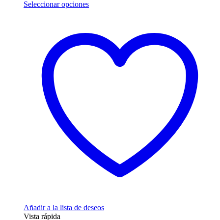
Este
Seleccionar opciones
producto
tiene
múltiples
variantes.
Las
opciones
se
pueden
elegir
en
la
página
de
producto
Añadir a la lista de deseos
Vista rápida