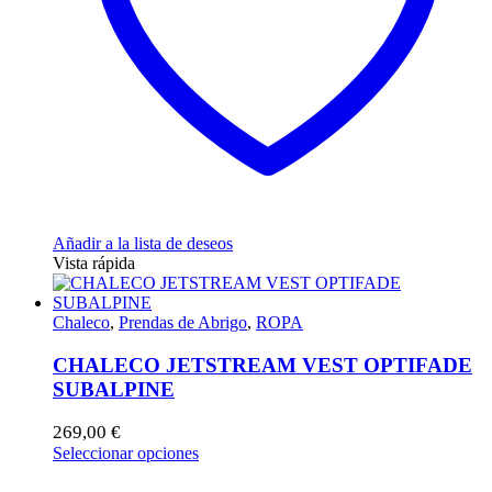
la
página
de
producto
Añadir a la lista de deseos
Vista rápida
Chaleco
,
Prendas de Abrigo
,
ROPA
CHALECO JETSTREAM VEST OPTIFADE
SUBALPINE
269,00
€
Este
Seleccionar opciones
producto
tiene