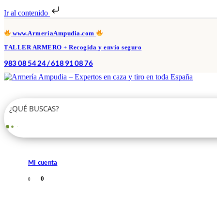
Ir al contenido
www.ArmeriaAmpudia.com
TALLER ARMERO + Recogida y envío seguro
983 08 54 24 / 618 91 08 76
Mi cuenta
0
0