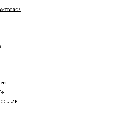
COMEDEROS
!
S
S
MPEO
IÓN
Y OCULAR