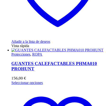
producto
Añadir a la lista de deseos
Vista rápida
Protecciones
,
ROPA
GUANTES CALEFACTABLES PHMA010
PROHUNT
156,00
€
Este
Seleccionar opciones
producto
tiene
múltiples
variantes.
Las