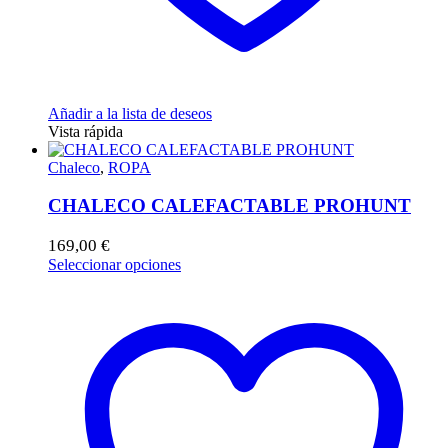
Añadir a la lista de deseos
Vista rápida
Chaleco
,
ROPA
CHALECO CALEFACTABLE PROHUNT
169,00
€
Este
Seleccionar opciones
producto
tiene
múltiples
variantes.
Las
opciones
se
pueden
elegir
en