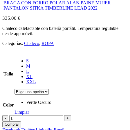
BRAGA CON FORRO POLAR ALAN PAINE MUJER
PANTALON SITKA TIMBERLINE LEAD 2022
335,00
€
Chaleco calefactable con batería portátil. Temperatura regulable
desde app móvil.
Categorías:
Chaleco
,
ROPA
S
M
L
Talla
XL
XXL
Verde Oscuro
Color
Limpiar
-
+
Comprar
Facebook
Twitter
LinkedIn
Email