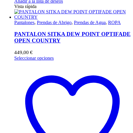
Añadir a la lista de deseos
Vista rápida
Pantalones
,
Prendas de Abrigo
,
Prendas de Agua
,
ROPA
PANTALON SITKA DEW POINT OPTIFADE
OPEN COUNTRY
449,00
€
Este
Seleccionar opciones
producto
tiene
múltiples
variantes.
Las
opciones
se
pueden
elegir
en
la
página
de
producto