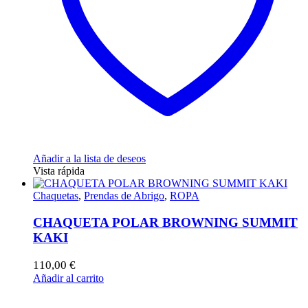
la
página
de
producto
Añadir a la lista de deseos
Vista rápida
Chaquetas
,
Prendas de Abrigo
,
ROPA
CHAQUETA POLAR BROWNING SUMMIT
KAKI
110,00
€
Añadir al carrito