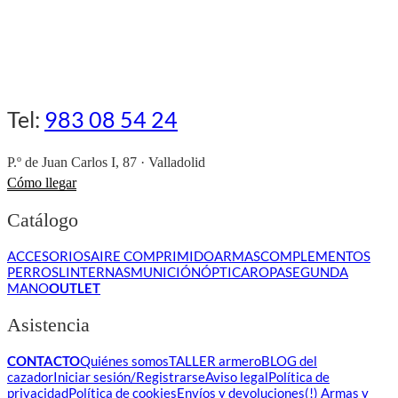
Tel:
983 08 54 24
P.º de Juan Carlos I, 87 · Valladolid
Cómo llegar
Catálogo
ACCESORIOS
AIRE COMPRIMIDO
ARMAS
COMPLEMENTOS
PERROS
LINTERNAS
MUNICIÓN
ÓPTICA
ROPA
SEGUNDA
MANO
OUTLET
Asistencia
CONTACTO
Quiénes somos
TALLER armero
BLOG del
cazador
Iniciar sesión/Registrarse
Aviso legal
Política de
privacidad
Política de cookies
Envíos y devoluciones
(!) Armas y