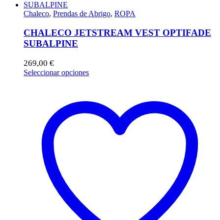
Chaleco
,
Prendas de Abrigo
,
ROPA
CHALECO JETSTREAM VEST OPTIFADE
SUBALPINE
269,00
€
Este
Seleccionar opciones
producto
tiene
múltiples
variantes.
Las
opciones
se
pueden
elegir
en
la
página
de
producto