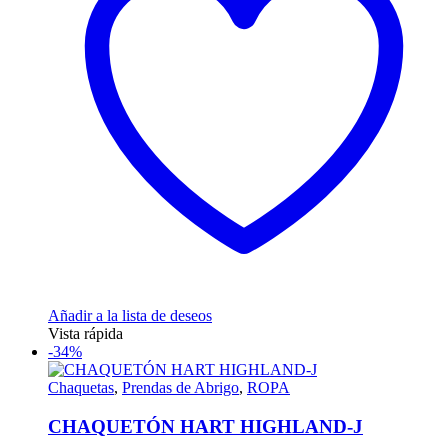
opciones
se
pueden
elegir
en
la
página
de
producto
Añadir a la lista de deseos
Vista rápida
-34%
Chaquetas
,
Prendas de Abrigo
,
ROPA
CHAQUETÓN HART HIGHLAND-J