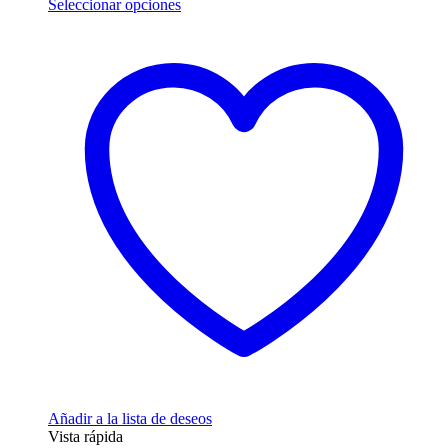
Este
Seleccionar opciones
producto
tiene
múltiples
variantes.
Las
opciones
se
pueden
elegir
en
la
página
de
producto
Añadir a la lista de deseos
Vista rápida