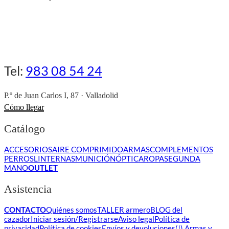
Tel:
983 08 54 24
P.º de Juan Carlos I, 87 · Valladolid
Cómo llegar
Catálogo
ACCESORIOS
AIRE COMPRIMIDO
ARMAS
COMPLEMENTOS
PERROS
LINTERNAS
MUNICIÓN
ÓPTICA
ROPA
SEGUNDA
MANO
OUTLET
Asistencia
CONTACTO
Quiénes somos
TALLER armero
BLOG del
cazador
Iniciar sesión/Registrarse
Aviso legal
Política de
privacidad
Política de cookies
Envíos y devoluciones
(!) Armas y