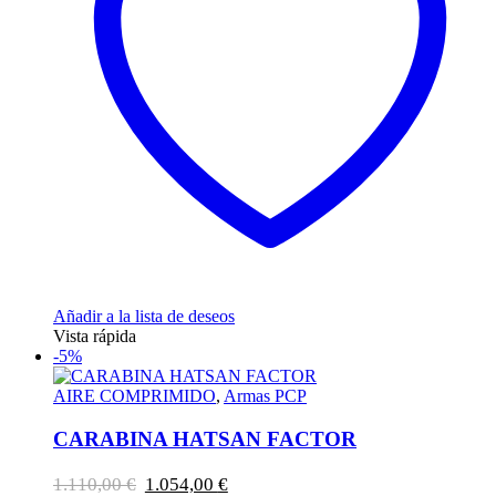
Añadir a la lista de deseos
Vista rápida
-5%
AIRE COMPRIMIDO
,
Armas PCP
CARABINA HATSAN FACTOR
El
El
1.110,00
€
1.054,00
€