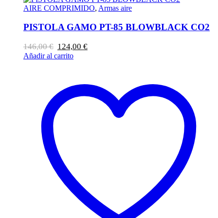
AIRE COMPRIMIDO
,
Armas aire
PISTOLA GAMO PT-85 BLOWBLACK CO2
El
El
146,00
€
124,00
€
precio
precio
Añadir al carrito
original
actual
era:
es:
146,00 €.
124,00 €.