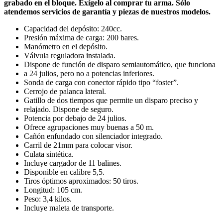
grabado en el bloque. Exígelo al comprar tu arma. Sólo
atendemos servicios de garantía y piezas de nuestros modelos.
Capacidad del depósito: 240cc.
Presión máxima de carga: 200 bares.
Manómetro en el depósito.
Válvula reguladora instalada.
Dispone de función de disparo semiautomático, que funciona
a 24 julios, pero no a potencias inferiores.
Sonda de carga con conector rápido tipo “foster”.
Cerrojo de palanca lateral.
Gatillo de dos tiempos que permite un disparo preciso y
relajado. Dispone de seguro.
Potencia por debajo de 24 julios.
Ofrece agrupaciones muy buenas a 50 m.
Cañón enfundado con silenciador integrado.
Carril de 21mm para colocar visor.
Culata sintética.
Incluye cargador de 11 balines.
Disponible en calibre 5,5.
Tiros óptimos aproximados: 50 tiros.
Longitud: 105 cm.
Peso: 3,4 kilos.
Incluye maleta de transporte.