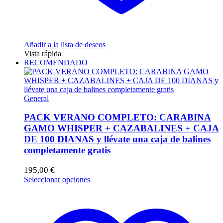
Añadir a la lista de deseos
Vista rápida
RECOMENDADO
General
PACK VERANO COMPLETO: CARABINA
GAMO WHISPER + CAZABALINES + CAJA
DE 100 DIANAS y llévate una caja de balines
completamente gratis
195,00
€
Este
Seleccionar opciones
producto
tiene
múltiples
variantes.