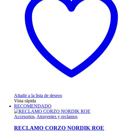
Las
opciones
se
pueden
elegir
en
la
página
de
producto
Añadir a la lista de deseos
Vista rápida
RECOMENDADO
Accesorios
,
Atrayentes y reclamos
RECLAMO CORZO NORDIK ROE