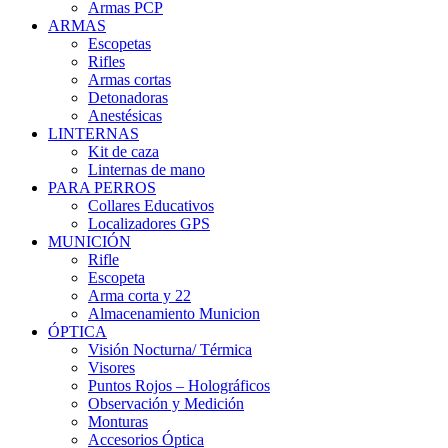
Armas PCP
ARMAS
Escopetas
Rifles
Armas cortas
Detonadoras
Anestésicas
LINTERNAS
Kit de caza
Linternas de mano
PARA PERROS
Collares Educativos
Localizadores GPS
MUNICIÓN
Rifle
Escopeta
Arma corta y 22
Almacenamiento Municion
ÓPTICA
Visión Nocturna/ Térmica
Visores
Puntos Rojos – Holográficos
Observación y Medición
Monturas
Accesorios Óptica