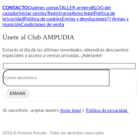
CONTACTO
Quiénes somos
TALLER armero
BLOG del
cazador
Iniciar sesión/Registrarse
Aviso legal
Política de
privacidad
Política de cookies
Envíos y devoluciones
(!) Armas y
munición
Condiciones de venta
Únete al Club AMPUDIA
Estarás al día de las últimas novedades, obtendrás descuentos
especiales y acceso a ventas privadas. ¡Adelante!
ENVIAR
Al suscribirte, aceptas nuestro
Aviso legal
y
Política de privacidad.
2026 © Armería Amudia · Todos los derechos reservados