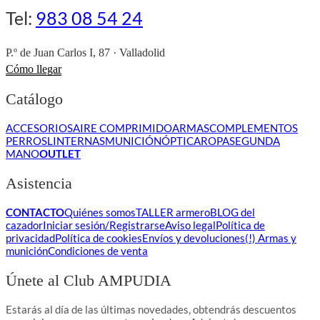
Tel:
983 08 54 24
P.º de Juan Carlos I, 87 · Valladolid
Cómo llegar
Catálogo
ACCESORIOS
AIRE COMPRIMIDO
ARMAS
COMPLEMENTOS
PERROS
LINTERNAS
MUNICIÓN
ÓPTICA
ROPA
SEGUNDA
MANO
OUTLET
Asistencia
CONTACTO
Quiénes somos
TALLER armero
BLOG del
cazador
Iniciar sesión/Registrarse
Aviso legal
Política de
privacidad
Política de cookies
Envíos y devoluciones
(!) Armas y
munición
Condiciones de venta
Únete al Club AMPUDIA
Estarás al día de las últimas novedades, obtendrás descuentos