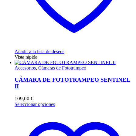
Añadir a la lista de deseos
Vista rápida
Accesorios
,
Cámaras de Fototrampeo
CÁMARA DE FOTOTRAMPEO SENTINEL
II
109,00
€
Este
Seleccionar opciones
producto
tiene
múltiples
variantes.
Las