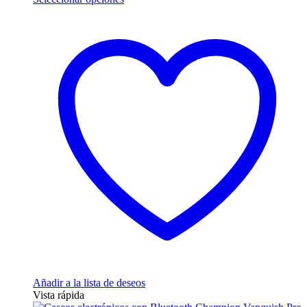
producto
tiene
múltiples
variantes.
Las
opciones
se
pueden
elegir
en
la
página
de
producto
Añadir a la lista de deseos
Vista rápida