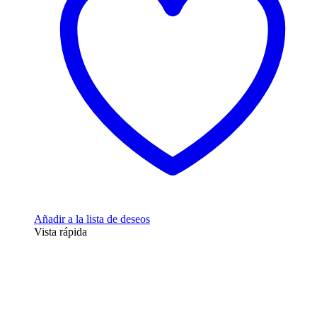
opciones
se
pueden
elegir
en
la
página
de
producto
Añadir a la lista de deseos
Vista rápida