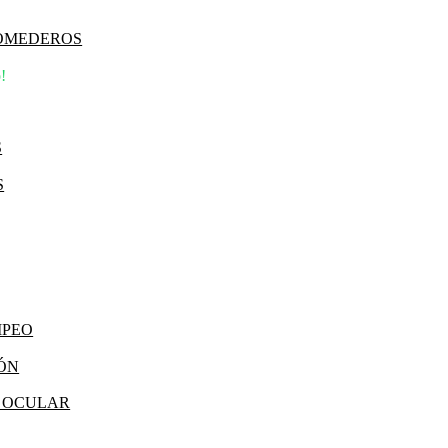
COMEDEROS
!
S
S
MPEO
IÓN
Y OCULAR