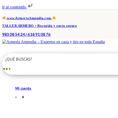
Ir al contenido
www.ArmeriaAmpudia.com
TALLER ARMERO + Recogida y envío seguro
983 08 54 24 / 618 91 08 76
Mi cuenta
0
0