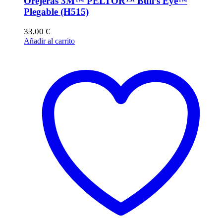
Orejeras 3M™ PELTOR™ Bull’s Eye™
Plegable (H515)
33,00
€
Añadir al carrito