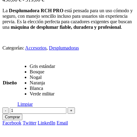
de
precios:
La
Desplumadora RCH PRO
está pensada para un uso cómodo y
desde
seguro, con manejo sencillo incluso para usuarios sin experiencia
450,00 €
previa. Es la elección perfecta para cazadores exigentes que buscan
hasta
una
máquina de desplumar fiable, duradera y profesional
.
519,00 €
Categorías:
Accesorios
,
Desplumadoras
Gris estándar
Bosque
Nogal
Diseño
Naranja
Blanca
Verde militar
Limpiar
-
+
Comprar
Facebook
Twitter
LinkedIn
Email