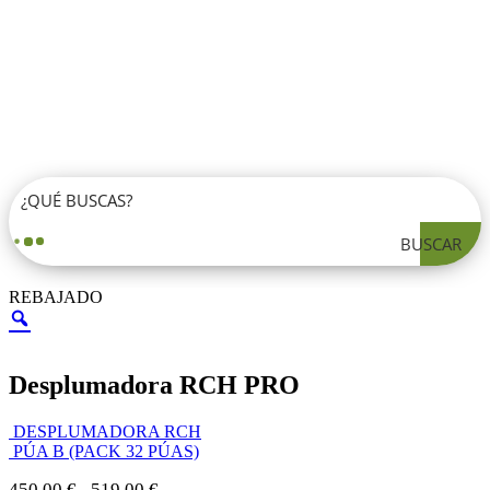
BUSCAR
REBAJADO
Desplumadora RCH PRO
DESPLUMADORA RCH
PÚA B (PACK 32 PÚAS)
Rango
450,00
€
519,00
€
-