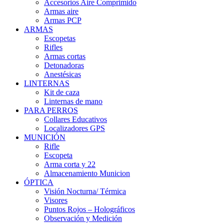
Accesorios Aire Comprimido
Armas aire
Armas PCP
ARMAS
Escopetas
Rifles
Armas cortas
Detonadoras
Anestésicas
LINTERNAS
Kit de caza
Linternas de mano
PARA PERROS
Collares Educativos
Localizadores GPS
MUNICIÓN
Rifle
Escopeta
Arma corta y 22
Almacenamiento Municion
ÓPTICA
Visión Nocturna/ Térmica
Visores
Puntos Rojos – Holográficos
Observación y Medición