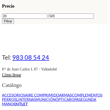
en
Precio
la
página
Precio
Precio
de
mínimo
máximo
producto
Filtrar
Tel:
983 08 54 24
P.º de Juan Carlos I, 87 · Valladolid
Cómo llegar
Catálogo
ACCESORIOS
AIRE COMPRIMIDO
ARMAS
COMPLEMENTOS
PERROS
LINTERNAS
MUNICIÓN
ÓPTICA
ROPA
SEGUNDA
MANO
OUTLET