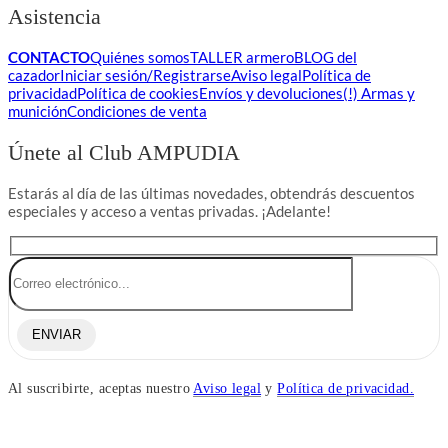
Asistencia
CONTACTO
Quiénes somos
TALLER armero
BLOG del
cazador
Iniciar sesión/Registrarse
Aviso legal
Política de
privacidad
Política de cookies
Envíos y devoluciones
(!) Armas y
munición
Condiciones de venta
Únete al Club AMPUDIA
Estarás al día de las últimas novedades, obtendrás descuentos
especiales y acceso a ventas privadas. ¡Adelante!
ENVIAR
Al suscribirte, aceptas nuestro
Aviso legal
y
Política de privacidad.