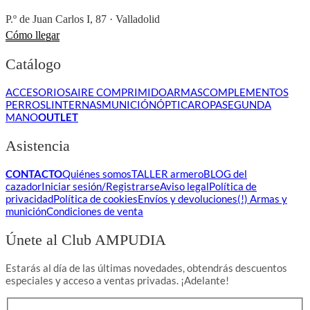
P.º de Juan Carlos I, 87 · Valladolid
Cómo llegar
Catálogo
ACCESORIOS
AIRE COMPRIMIDO
ARMAS
COMPLEMENTOS
PERROS
LINTERNAS
MUNICIÓN
ÓPTICA
ROPA
SEGUNDA
MANO
OUTLET
Asistencia
CONTACTO
Quiénes somos
TALLER armero
BLOG del
cazador
Iniciar sesión/Registrarse
Aviso legal
Política de
privacidad
Política de cookies
Envíos y devoluciones
(!) Armas y
munición
Condiciones de venta
Únete al Club AMPUDIA
Estarás al día de las últimas novedades, obtendrás descuentos
especiales y acceso a ventas privadas. ¡Adelante!