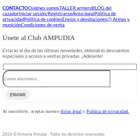
CONTACTO
Quiénes somos
TALLER armero
BLOG del
cazador
Iniciar sesión/Registrarse
Aviso legal
Política de
privacidad
Política de cookies
Envíos y devoluciones
(!) Armas y
munición
Condiciones de venta
Únete al Club AMPUDIA
Estarás al día de las últimas novedades, obtendrás descuentos
especiales y acceso a ventas privadas. ¡Adelante!
ENVIAR
Al suscribirte, aceptas nuestro
Aviso legal
y
Política de privacidad.
2026 © Armería Amudia · Todos los derechos reservados