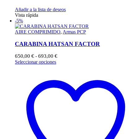
Añadir a la lista de deseos
Vista rápida
-5%
AIRE COMPRIMIDO
,
Armas PCP
CARABINA HATSAN FACTOR
Rango
650,00
€
693,00
€
-
de
Este
Seleccionar opciones
precios:
producto
desde
tiene
650,00 €
múltiples
hasta
variantes.
693,00 €
Las
opciones
se
pueden
elegir
en
la
página
de