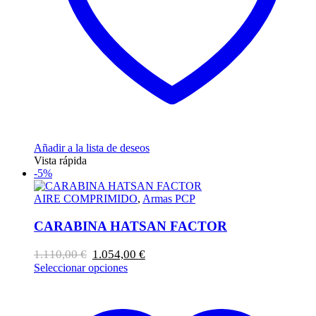
Añadir a la lista de deseos
Vista rápida
-5%
AIRE COMPRIMIDO
,
Armas PCP
CARABINA HATSAN FACTOR
El
El
1.110,00
€
1.054,00
€
precio
precio
Este
Seleccionar opciones
original
actual
producto
era:
es:
tiene
1.110,00 €.
1.054,00 €.
múltiples