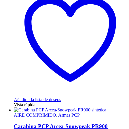
variantes.
Las
opciones
se
pueden
elegir
en
la
página
de
producto
Añadir a la lista de deseos
Vista rápida
AIRE COMPRIMIDO
,
Armas PCP
Carabina PCP Arcea-Snowpeak PR900