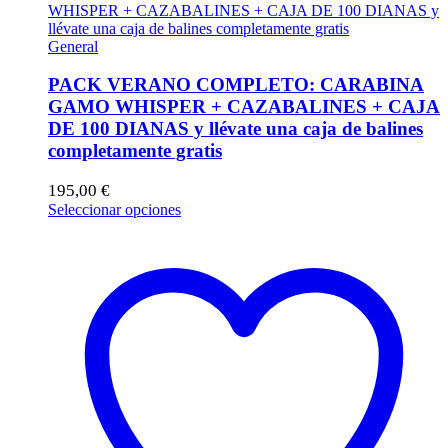
General
PACK VERANO COMPLETO: CARABINA
GAMO WHISPER + CAZABALINES + CAJA
DE 100 DIANAS y llévate una caja de balines
completamente gratis
195,00
€
Este
Seleccionar opciones
producto
tiene
múltiples
variantes.
Las
opciones
se
pueden
elegir
en
la
página
de