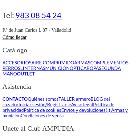
Tel:
983 08 54 24
P.º de Juan Carlos I, 87 · Valladolid
Cómo llegar
Catálogo
ACCESORIOS
AIRE COMPRIMIDO
ARMAS
COMPLEMENTOS
PERROS
LINTERNAS
MUNICIÓN
ÓPTICA
ROPA
SEGUNDA
MANO
OUTLET
Asistencia
CONTACTO
Quiénes somos
TALLER armero
BLOG del
cazador
Iniciar sesión/Registrarse
Aviso legal
Política de
privacidad
Política de cookies
Envíos y devoluciones
(!) Armas y
munición
Condiciones de venta
Únete al Club AMPUDIA