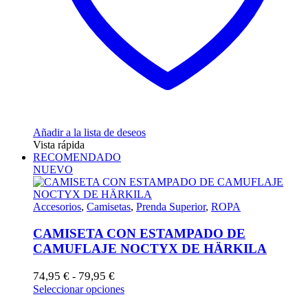
Añadir a la lista de deseos
Vista rápida
RECOMENDADO
NUEVO
Accesorios
,
Camisetas
,
Prenda Superior
,
ROPA
CAMISETA CON ESTAMPADO DE
CAMUFLAJE NOCTYX DE HÄRKILA
Rango
74,95
€
79,95
€
-
de
Este
Seleccionar opciones
precios:
producto