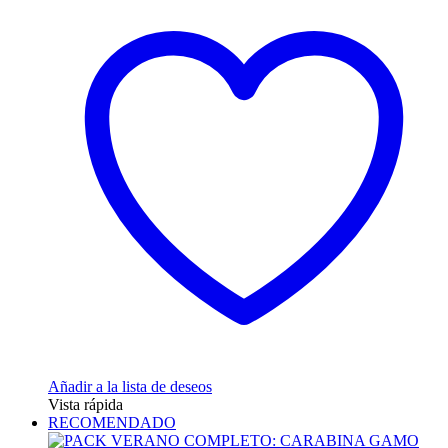
desde
tiene
74,95 €
múltiples
hasta
variantes.
79,95 €
Las
opciones
se
pueden
elegir
en
la
página
de
producto
Añadir a la lista de deseos
Vista rápida
RECOMENDADO