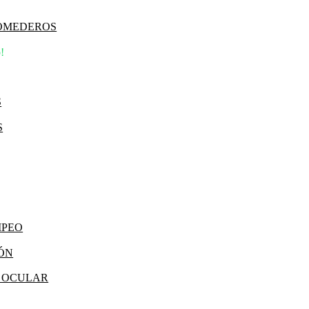
COMEDEROS
!
S
S
MPEO
IÓN
Y OCULAR