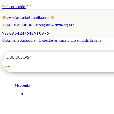
Ir al contenido
www.ArmeriaAmpudia.com
TALLER ARMERO + Recogida y envío seguro
983 08 54 24 / 618 91 08 76
Mi cuenta
0
0