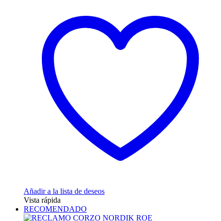
tiene
múltiples
variantes.
Las
opciones
se
pueden
elegir
en
la
página
de
producto
Añadir a la lista de deseos
Vista rápida
RECOMENDADO