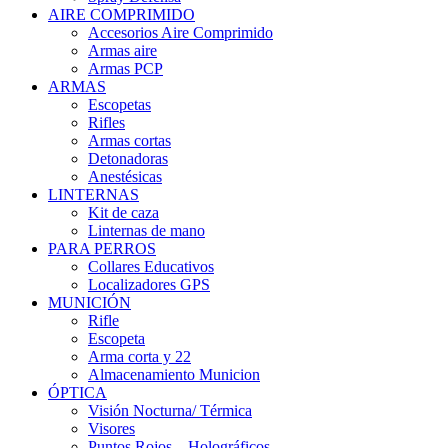
AIRE COMPRIMIDO
Accesorios Aire Comprimido
Armas aire
Armas PCP
ARMAS
Escopetas
Rifles
Armas cortas
Detonadoras
Anestésicas
LINTERNAS
Kit de caza
Linternas de mano
PARA PERROS
Collares Educativos
Localizadores GPS
MUNICIÓN
Rifle
Escopeta
Arma corta y 22
Almacenamiento Municion
ÓPTICA
Visión Nocturna/ Térmica
Visores
Puntos Rojos – Holográficos