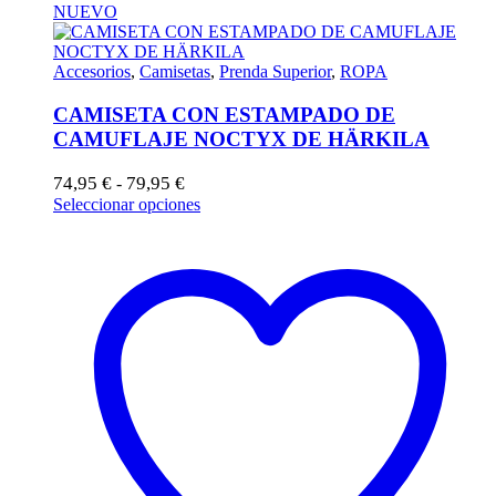
NUEVO
Accesorios
,
Camisetas
,
Prenda Superior
,
ROPA
CAMISETA CON ESTAMPADO DE
CAMUFLAJE NOCTYX DE HÄRKILA
Rango
74,95
€
79,95
€
-
de
Este
Seleccionar opciones
precios:
producto
desde
tiene
74,95 €
múltiples
hasta
variantes.
79,95 €
Las
opciones
se
pueden
elegir
en
la
página
de
producto