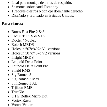
Ideal para montaje de miras de respaldo.
Se monta sobre carril Picatinny.
Tiradores diestros o con ojo dominante derecho.
Diseñado y fabricado en Estados Unidos.
Para visores:
Burris Fast Fire 2 & 3
CMORE RTS & STS
Docter / Noblex
Eotech MRDS
Holosun 507c/407c V1 versions
Holosun 507c/407c V2 versions
Insight MRDS
Leupold Delta Point
Leupold Delta Point Pro
Shield RMS
Sig Romeo 3
Sig Romeo 3 Max
Sig Romeo 3 XL
Trijicon RMR
TrueGlo
UTG Reflex Micro Dot
Vortex Razor
Vortex Venom