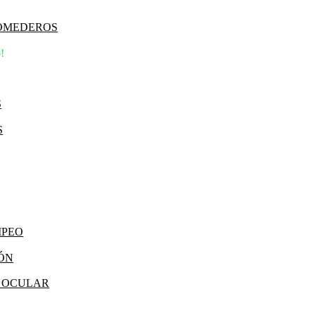
COMEDEROS
!
S
S
MPEO
IÓN
Y OCULAR