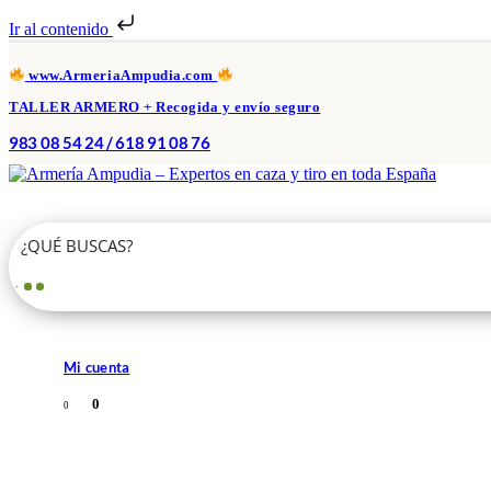
Ir al contenido
www.ArmeriaAmpudia.com
TALLER ARMERO + Recogida y envío seguro
983 08 54 24 / 618 91 08 76
Mi cuenta
0
0