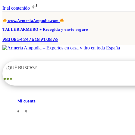
Ir al contenido
www.ArmeriaAmpudia.com
TALLER ARMERO + Recogida y envío seguro
983 08 54 24 / 618 91 08 76
Mi cuenta
0
0