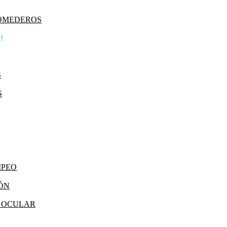
COMEDEROS
!
S
S
MPEO
IÓN
Y OCULAR