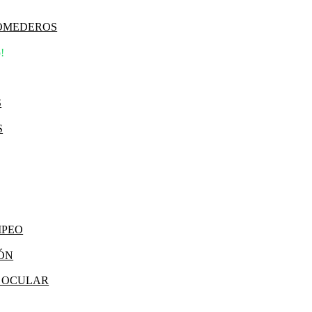
COMEDEROS
!
S
S
MPEO
IÓN
Y OCULAR