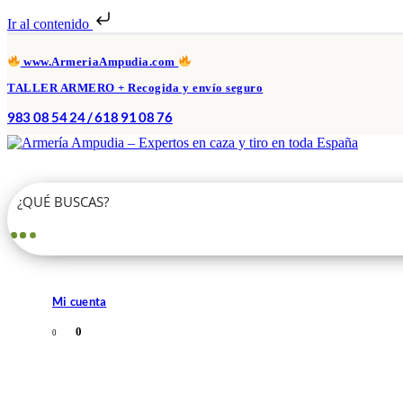
Ir al contenido
www.ArmeriaAmpudia.com
TALLER ARMERO + Recogida y envío seguro
983 08 54 24 / 618 91 08 76
Mi cuenta
0
0