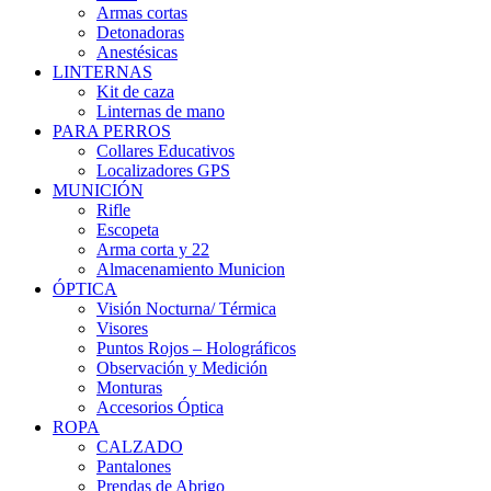
Armas cortas
Detonadoras
Anestésicas
LINTERNAS
Kit de caza
Linternas de mano
PARA PERROS
Collares Educativos
Localizadores GPS
MUNICIÓN
Rifle
Escopeta
Arma corta y 22
Almacenamiento Municion
ÓPTICA
Visión Nocturna/ Térmica
Visores
Puntos Rojos – Holográficos
Observación y Medición
Monturas
Accesorios Óptica
ROPA
CALZADO
Pantalones
Prendas de Abrigo