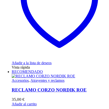
elegir
en
la
página
de
producto
Añadir a la lista de deseos
Vista rápida
RECOMENDADO
Accesorios
,
Atrayentes y reclamos
RECLAMO CORZO NORDIK ROE
35,00
€
Añadir al carrito