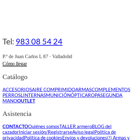
Tel:
983 08 54 24
P.º de Juan Carlos I, 87 · Valladolid
Cómo llegar
Catálogo
ACCESORIOS
AIRE COMPRIMIDO
ARMAS
COMPLEMENTOS
PERROS
LINTERNAS
MUNICIÓN
ÓPTICA
ROPA
SEGUNDA
MANO
OUTLET
Asistencia
CONTACTO
Quiénes somos
TALLER armero
BLOG del
cazador
Iniciar sesión/Registrarse
Aviso legal
Política de
privacidad
Política de cookies
Envíos y devoluciones
(!) Armas y