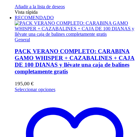
Añadir a la lista de deseos
Vista rápida
RECOMENDADO
General
PACK VERANO COMPLETO: CARABINA
GAMO WHISPER + CAZABALINES + CAJA
DE 100 DIANAS y llévate una caja de balines
completamente gratis
195,00
€
Este
Seleccionar opciones
producto
tiene
múltiples
variantes.
Las
opciones
se
pueden