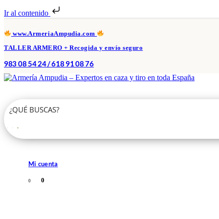
Ir al contenido
www.ArmeriaAmpudia.com
TALLER ARMERO + Recogida y envío seguro
983 08 54 24 / 618 91 08 76
Mi cuenta
0
0