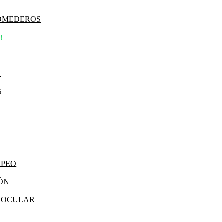
COMEDEROS
!
S
S
MPEO
IÓN
Y OCULAR