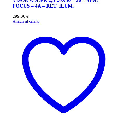
VISOR ADLER 2,5-20X50 – 30 – SIDE
FOCUS – 4A – RET. ILUM.
299,00
€
Añadir al carrito