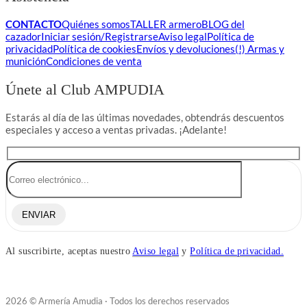
CONTACTO
Quiénes somos
TALLER armero
BLOG del
cazador
Iniciar sesión/Registrarse
Aviso legal
Política de
privacidad
Política de cookies
Envíos y devoluciones
(!) Armas y
munición
Condiciones de venta
Únete al Club AMPUDIA
Estarás al día de las últimas novedades, obtendrás descuentos
especiales y acceso a ventas privadas. ¡Adelante!
ENVIAR
Al suscribirte, aceptas nuestro
Aviso legal
y
Política de privacidad.
2026 © Armería Amudia · Todos los derechos reservados