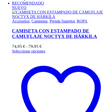
RECOMENDADO
NUEVO
Accesorios
,
Camisetas
,
Prenda Superior
,
ROPA
CAMISETA CON ESTAMPADO DE
CAMUFLAJE NOCTYX DE HÄRKILA
Rango
74,95
€
79,95
€
-
de
Este
Seleccionar opciones
precios:
producto
desde
tiene
74,95 €
múltiples
hasta
variantes.
79,95 €
Las
opciones
se
pueden
elegir
en
la
página
de