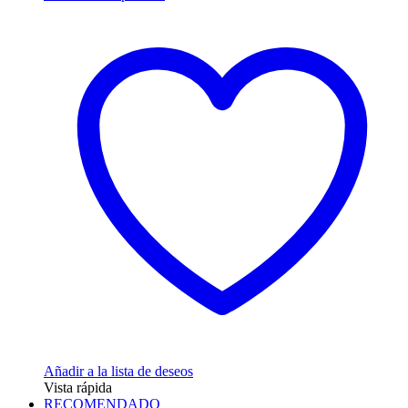
producto
tiene
múltiples
variantes.
Las
opciones
se
pueden
elegir
en
la
página
de
producto
Añadir a la lista de deseos
Vista rápida
RECOMENDADO