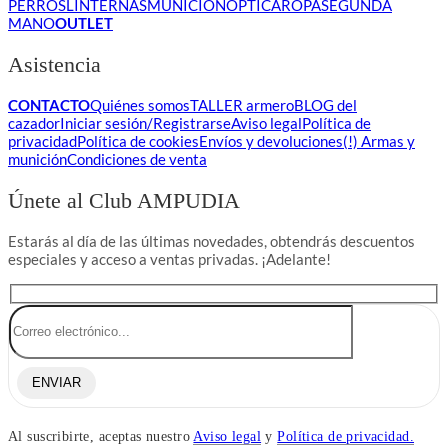
PERROS
LINTERNAS
MUNICIÓN
ÓPTICA
ROPA
SEGUNDA
MANO
OUTLET
Asistencia
CONTACTO
Quiénes somos
TALLER armero
BLOG del
cazador
Iniciar sesión/Registrarse
Aviso legal
Política de
privacidad
Política de cookies
Envíos y devoluciones
(!) Armas y
munición
Condiciones de venta
Únete al Club AMPUDIA
Estarás al día de las últimas novedades, obtendrás descuentos
especiales y acceso a ventas privadas. ¡Adelante!
ENVIAR
Al suscribirte, aceptas nuestro
Aviso legal
y
Política de privacidad.