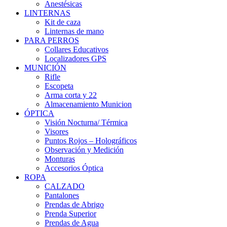
Anestésicas
LINTERNAS
Kit de caza
Linternas de mano
PARA PERROS
Collares Educativos
Localizadores GPS
MUNICIÓN
Rifle
Escopeta
Arma corta y 22
Almacenamiento Municion
ÓPTICA
Visión Nocturna/ Térmica
Visores
Puntos Rojos – Holográficos
Observación y Medición
Monturas
Accesorios Óptica
ROPA
CALZADO
Pantalones
Prendas de Abrigo
Prenda Superior
Prendas de Agua