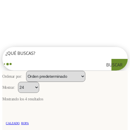
BUSCAR
Ordenar por:
Mostrar:
Mostrando los 4 resultados
Este
CALZADO
,
ROPA
producto