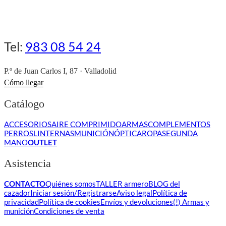
Tel:
983 08 54 24
P.º de Juan Carlos I, 87 · Valladolid
Cómo llegar
Catálogo
ACCESORIOS
AIRE COMPRIMIDO
ARMAS
COMPLEMENTOS
PERROS
LINTERNAS
MUNICIÓN
ÓPTICA
ROPA
SEGUNDA
MANO
OUTLET
Asistencia
CONTACTO
Quiénes somos
TALLER armero
BLOG del
cazador
Iniciar sesión/Registrarse
Aviso legal
Política de
privacidad
Política de cookies
Envíos y devoluciones
(!) Armas y
munición
Condiciones de venta