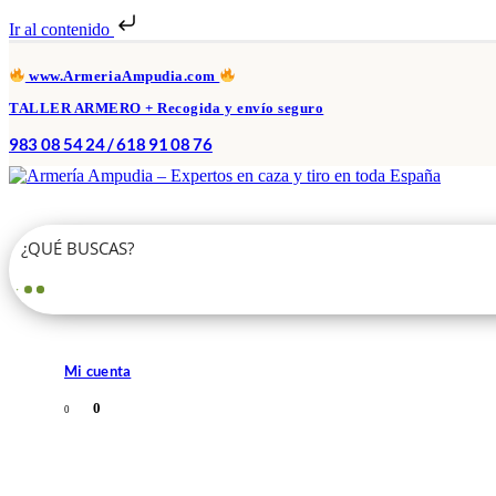
Ir al contenido
www.ArmeriaAmpudia.com
TALLER ARMERO + Recogida y envío seguro
983 08 54 24 / 618 91 08 76
Mi cuenta
0
0