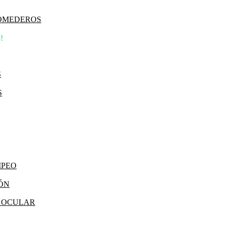
COMEDEROS
!
S
S
MPEO
IÓN
Y OCULAR