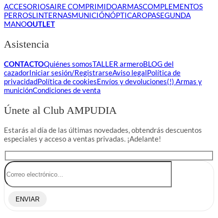
ACCESORIOS
AIRE COMPRIMIDO
ARMAS
COMPLEMENTOS
PERROS
LINTERNAS
MUNICIÓN
ÓPTICA
ROPA
SEGUNDA
MANO
OUTLET
Asistencia
CONTACTO
Quiénes somos
TALLER armero
BLOG del
cazador
Iniciar sesión/Registrarse
Aviso legal
Política de
privacidad
Política de cookies
Envíos y devoluciones
(!) Armas y
munición
Condiciones de venta
Únete al Club AMPUDIA
Estarás al día de las últimas novedades, obtendrás descuentos
especiales y acceso a ventas privadas. ¡Adelante!
ENVIAR