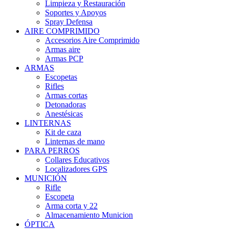
Limpieza y Restauración
Soportes y Apoyos
Spray Defensa
AIRE COMPRIMIDO
Accesorios Aire Comprimido
Armas aire
Armas PCP
ARMAS
Escopetas
Rifles
Armas cortas
Detonadoras
Anestésicas
LINTERNAS
Kit de caza
Linternas de mano
PARA PERROS
Collares Educativos
Localizadores GPS
MUNICIÓN
Rifle
Escopeta
Arma corta y 22
Almacenamiento Municion
ÓPTICA