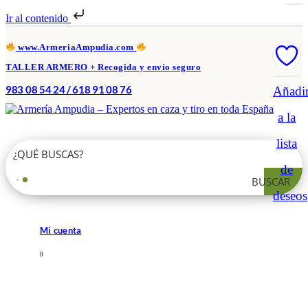
Ir al contenido
www.ArmeriaAmpudia.com
TALLER ARMERO + Recogida y envío seguro
983 08 54 24 / 618 91 08 76
Añadi
a la
lista
de
BUSCAR
deseos
Mi cuenta
0