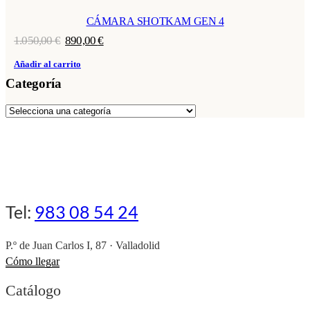
CÁMARA SHOTKAM GEN 4
El
El
1.050,00
€
890,00
€
precio
precio
original
actual
Añadir al carrito
era:
es:
Categoría
1.050,00 €.
890,00 €.
Tel:
983 08 54 24
P.º de Juan Carlos I, 87 · Valladolid
Cómo llegar
Catálogo