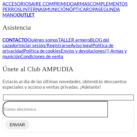
ACCESORIOS
AIRE COMPRIMIDO
ARMAS
COMPLEMENTOS
PERROS
LINTERNAS
MUNICIÓN
ÓPTICA
ROPA
SEGUNDA
MANO
OUTLET
Asistencia
CONTACTO
Quiénes somos
TALLER armero
BLOG del
cazador
Iniciar sesión/Registrarse
Aviso legal
Política de
privacidad
Política de cookies
Envíos y devoluciones
(!) Armas y
munición
Condiciones de venta
Únete al Club AMPUDIA
Estarás al día de las últimas novedades, obtendrás descuentos
especiales y acceso a ventas privadas. ¡Adelante!
ENVIAR