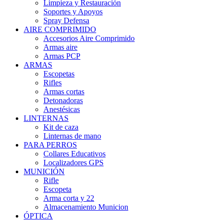
Limpieza y Restauración
Soportes y Apoyos
Spray Defensa
AIRE COMPRIMIDO
Accesorios Aire Comprimido
Armas aire
Armas PCP
ARMAS
Escopetas
Rifles
Armas cortas
Detonadoras
Anestésicas
LINTERNAS
Kit de caza
Linternas de mano
PARA PERROS
Collares Educativos
Localizadores GPS
MUNICIÓN
Rifle
Escopeta
Arma corta y 22
Almacenamiento Municion
ÓPTICA