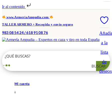
Ir al contenido
www.ArmeriaAmpudia.com
TALLER ARMERO + Recogida y envío seguro
983 08 54 24 / 618 91 08 76
Añadi
a la
lista
de
BUSCAR
deseos
Mi cuenta
0