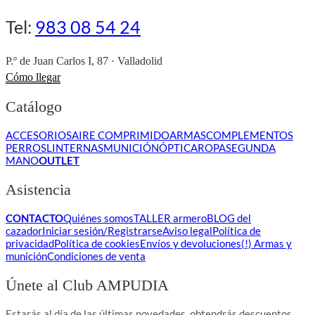
Tel:
983 08 54 24
P.º de Juan Carlos I, 87 · Valladolid
Cómo llegar
Catálogo
ACCESORIOS
AIRE COMPRIMIDO
ARMAS
COMPLEMENTOS
PERROS
LINTERNAS
MUNICIÓN
ÓPTICA
ROPA
SEGUNDA
MANO
OUTLET
Asistencia
CONTACTO
Quiénes somos
TALLER armero
BLOG del
cazador
Iniciar sesión/Registrarse
Aviso legal
Política de
privacidad
Política de cookies
Envíos y devoluciones
(!) Armas y
munición
Condiciones de venta
Únete al Club AMPUDIA
Estarás al día de las últimas novedades, obtendrás descuentos