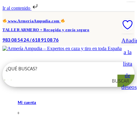
Ir al contenido
www.ArmeriaAmpudia.com
TALLER ARMERO + Recogida y envío seguro
983 08 54 24 / 618 91 08 76
Añadi
a la
lista
de
BUSCAR
deseos
Mi cuenta
0