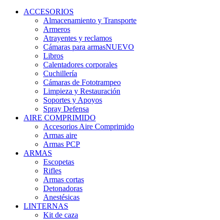
ACCESORIOS
Almacenamiento y Transporte
Armeros
Atrayentes y reclamos
Cámaras para armas
NUEVO
Libros
Calentadores corporales
Cuchillería
Cámaras de Fototrampeo
Limpieza y Restauración
Soportes y Apoyos
Spray Defensa
AIRE COMPRIMIDO
Accesorios Aire Comprimido
Armas aire
Armas PCP
ARMAS
Escopetas
Rifles
Armas cortas
Detonadoras
Anestésicas
LINTERNAS
Kit de caza