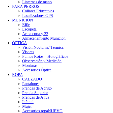
Linternas de mano
PARA PERROS
Collares Educativos
Localizadores GPS
MUNICIÓN
Rifle
Escopeta
Arma corta y 22
Almacenamiento Municion
ÓPTICA
Visión Nocturna/ Térmica
Visores
Puntos Rojos – Holográficos
Observación y Medición
Monturas
Accesorios Óptica
ROPA
CALZADO
Pantalones
Prendas de Abrigo
Prenda Superior
Prendas de Agua
Infantil
Mujer
Accesorios ropa
NUEVO