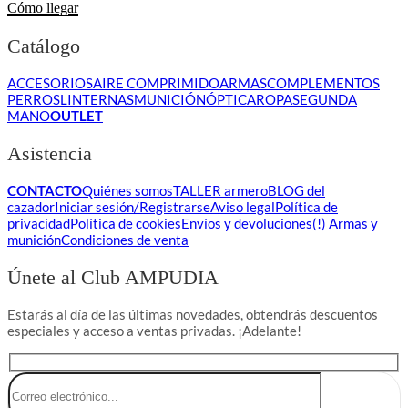
Cómo llegar
Catálogo
ACCESORIOS
AIRE COMPRIMIDO
ARMAS
COMPLEMENTOS
PERROS
LINTERNAS
MUNICIÓN
ÓPTICA
ROPA
SEGUNDA
MANO
OUTLET
Asistencia
CONTACTO
Quiénes somos
TALLER armero
BLOG del
cazador
Iniciar sesión/Registrarse
Aviso legal
Política de
privacidad
Política de cookies
Envíos y devoluciones
(!) Armas y
munición
Condiciones de venta
Únete al Club AMPUDIA
Estarás al día de las últimas novedades, obtendrás descuentos
especiales y acceso a ventas privadas. ¡Adelante!