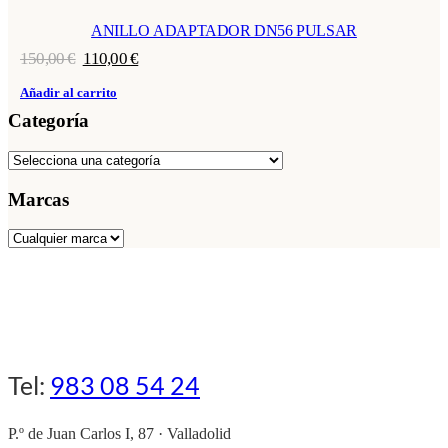
ANILLO ADAPTADOR DN56 PULSAR
El
El
150,00
€
110,00
€
precio
precio
original
actual
Añadir al carrito
era:
es:
Categoría
150,00 €.
110,00 €.
Marcas
Tel:
983 08 54 24
P.º de Juan Carlos I, 87 · Valladolid