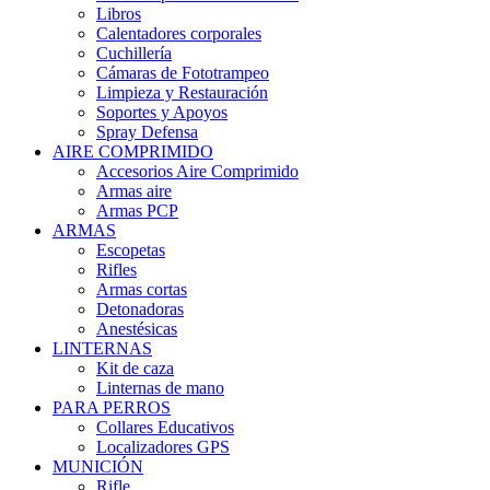
Libros
Calentadores corporales
Cuchillería
Cámaras de Fototrampeo
Limpieza y Restauración
Soportes y Apoyos
Spray Defensa
AIRE COMPRIMIDO
Accesorios Aire Comprimido
Armas aire
Armas PCP
ARMAS
Escopetas
Rifles
Armas cortas
Detonadoras
Anestésicas
LINTERNAS
Kit de caza
Linternas de mano
PARA PERROS
Collares Educativos
Localizadores GPS
MUNICIÓN
Rifle