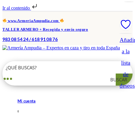
Ir al contenido
www.ArmeriaAmpudia.com
TALLER ARMERO + Recogida y envío seguro
983 08 54 24 / 618 91 08 76
Añadi
a la
lista
de
BUSCAR
deseos
Mi cuenta
0