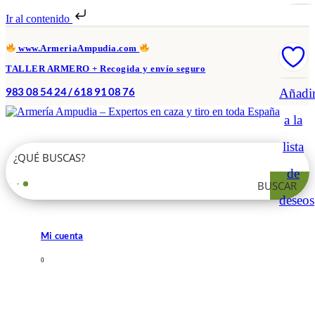
Ir al contenido
www.ArmeriaAmpudia.com
TALLER ARMERO + Recogida y envío seguro
983 08 54 24 / 618 91 08 76
Añadi
a la
lista
de
BUSCAR
deseos
Mi cuenta
0