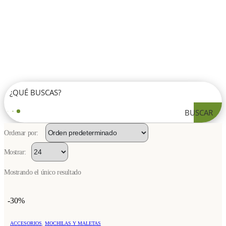
BUSCAR
Ordenar por:
Mostrar:
Mostrando el único resultado
-30%
Este
ACCESORIOS
,
MOCHILAS Y MALETAS