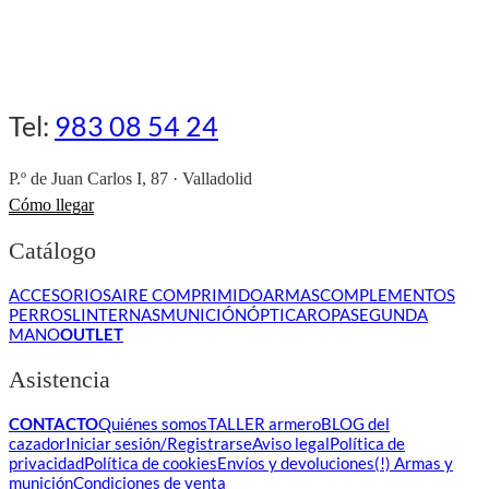
Tel:
983 08 54 24
P.º de Juan Carlos I, 87 · Valladolid
Cómo llegar
Catálogo
ACCESORIOS
AIRE COMPRIMIDO
ARMAS
COMPLEMENTOS
PERROS
LINTERNAS
MUNICIÓN
ÓPTICA
ROPA
SEGUNDA
MANO
OUTLET
Asistencia
CONTACTO
Quiénes somos
TALLER armero
BLOG del
cazador
Iniciar sesión/Registrarse
Aviso legal
Política de
privacidad
Política de cookies
Envíos y devoluciones
(!) Armas y
munición
Condiciones de venta