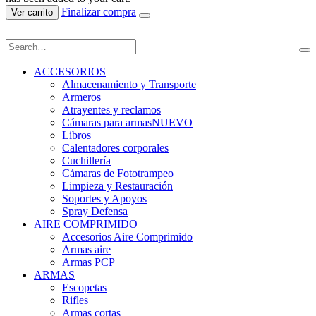
Finalizar compra
Ver carrito
ACCESORIOS
Almacenamiento y Transporte
Armeros
Atrayentes y reclamos
Cámaras para armas
NUEVO
Libros
Calentadores corporales
Cuchillería
Cámaras de Fototrampeo
Limpieza y Restauración
Soportes y Apoyos
Spray Defensa
AIRE COMPRIMIDO
Accesorios Aire Comprimido
Armas aire
Armas PCP
ARMAS
Escopetas
Rifles
Armas cortas