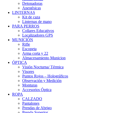
Detonadoras
Anestésicas
LINTERNAS
Kit de caza
Linternas de mano
PARA PERROS
Collares Educativos
Localizadores GPS
MUNICIÓN
Rifle
Escopeta
Arma corta y 22
Almacenamiento Municion
ÓPTICA
Visión Nocturna/ Térmica
Visores
Puntos Rojos – Holográficos
Observación y Medición
Monturas
Accesorios Óptica
ROPA
CALZADO
Pantalones
Prendas de Abrigo
Prenda Superior