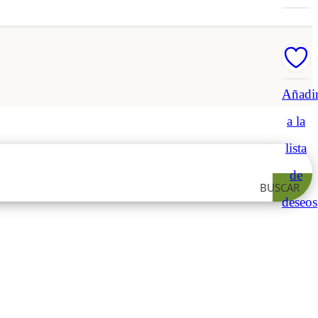
Añadi
a la
lista
de
BUSCAR
deseos