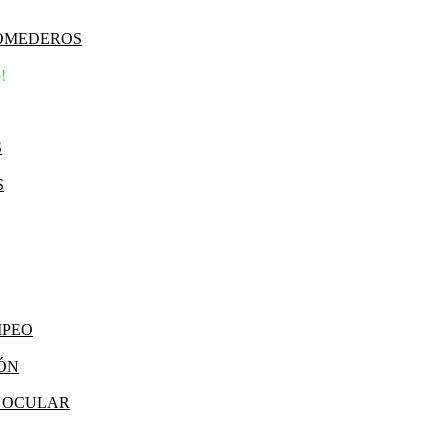
COMEDEROS
!
S
S
MPEO
IÓN
Y OCULAR