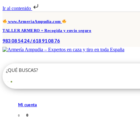
Ir al contenido
www.ArmeriaAmpudia.com
TALLER ARMERO + Recogida y envío seguro
983 08 54 24 / 618 91 08 76
Mi cuenta
0
0