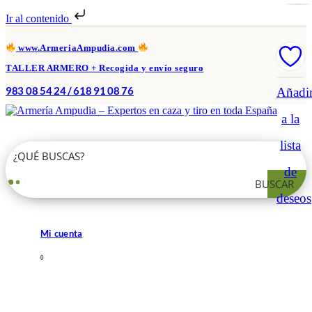
Ir al contenido
www.ArmeriaAmpudia.com
TALLER ARMERO + Recogida y envío seguro
983 08 54 24 / 618 91 08 76
Añadi
a la
lista
de
BUSCAR
deseos
Mi cuenta
0