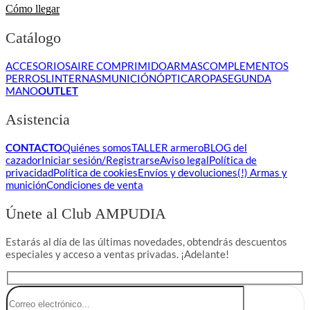
Cómo llegar
Catálogo
ACCESORIOS
AIRE COMPRIMIDO
ARMAS
COMPLEMENTOS
PERROS
LINTERNAS
MUNICIÓN
ÓPTICA
ROPA
SEGUNDA
MANO
OUTLET
Asistencia
CONTACTO
Quiénes somos
TALLER armero
BLOG del
cazador
Iniciar sesión/Registrarse
Aviso legal
Política de
privacidad
Política de cookies
Envíos y devoluciones
(!) Armas y
munición
Condiciones de venta
Únete al Club AMPUDIA
Estarás al día de las últimas novedades, obtendrás descuentos
especiales y acceso a ventas privadas. ¡Adelante!