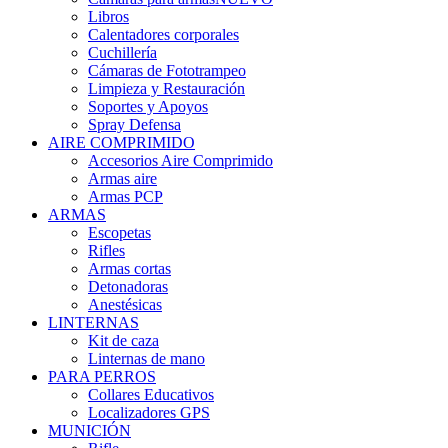
Libros
Calentadores corporales
Cuchillería
Cámaras de Fototrampeo
Limpieza y Restauración
Soportes y Apoyos
Spray Defensa
AIRE COMPRIMIDO
Accesorios Aire Comprimido
Armas aire
Armas PCP
ARMAS
Escopetas
Rifles
Armas cortas
Detonadoras
Anestésicas
LINTERNAS
Kit de caza
Linternas de mano
PARA PERROS
Collares Educativos
Localizadores GPS
MUNICIÓN