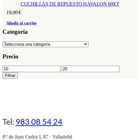
CUCHILLAS DE REPUESTO HAVALON 60XT
19,00
€
Añadir al carrito
Categoría
Precio
Precio
Precio
mínimo
máximo
Filtrar
Tel:
983 08 54 24
P.º de Juan Carlos I, 87 · Valladolid