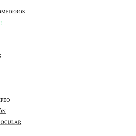
COMEDEROS
!
S
S
MPEO
IÓN
Y OCULAR