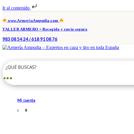
Ir al contenido
www.ArmeriaAmpudia.com
TALLER ARMERO + Recogida y envío seguro
983 08 54 24 / 618 91 08 76
Mi cuenta
0
0