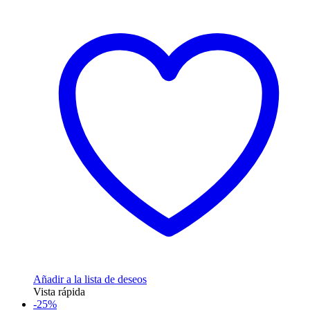
producto
tiene
múltiples
variantes.
Las
opciones
se
pueden
elegir
en
la
página
de
producto
Añadir a la lista de deseos
Vista rápida
-25%