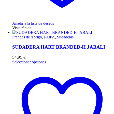
Añadir a la lista de deseos
Vista rápida
Prendas de Abrigo
,
ROPA
,
Sudaderas
SUDADERA HART BRANDED-H JABALI
54,95
€
Este
Seleccionar opciones
producto
tiene
múltiples
variantes.
Las
opciones
se
pueden
elegir
en
la