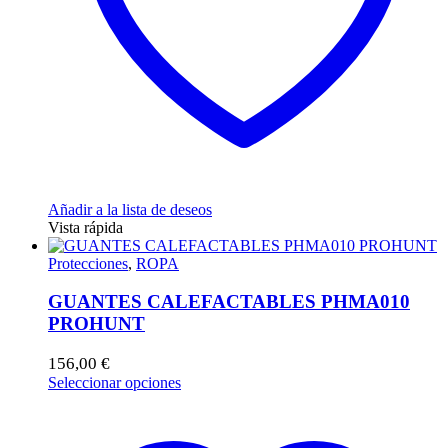
página
de
producto
Añadir a la lista de deseos
Vista rápida
Protecciones
,
ROPA
GUANTES CALEFACTABLES PHMA010
PROHUNT
156,00
€
Este
Seleccionar opciones
producto
tiene
múltiples