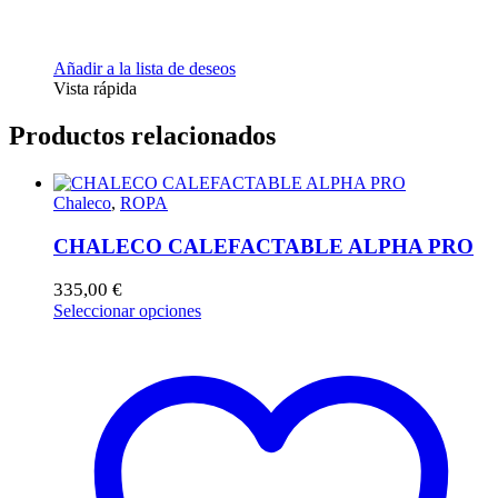
Añadir a la lista de deseos
Vista rápida
Productos relacionados
Chaleco
,
ROPA
CHALECO CALEFACTABLE ALPHA PRO
335,00
€
Este
Seleccionar opciones
producto
tiene
múltiples
variantes.
Las
opciones
se
pueden
elegir