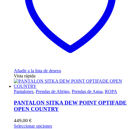
en
la
página
de
producto
Añadir a la lista de deseos
Vista rápida
Pantalones
,
Prendas de Abrigo
,
Prendas de Agua
,
ROPA
PANTALON SITKA DEW POINT OPTIFADE
OPEN COUNTRY
449,00
€
Este
Seleccionar opciones