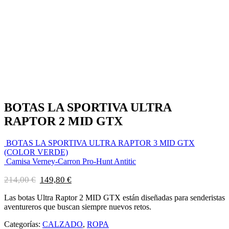
BOTAS LA SPORTIVA ULTRA
RAPTOR 2 MID GTX
BOTAS LA SPORTIVA ULTRA RAPTOR 3 MID GTX
(COLOR VERDE)
Camisa Verney-Carron Pro-Hunt Antitic
El
El
214,00
€
149,80
€
precio
precio
original
actual
Las botas Ultra Raptor 2 MID GTX están diseñadas para senderistas
era:
es:
aventureros que buscan siempre nuevos retos.
214,00 €.
149,80 €.
Categorías:
CALZADO
,
ROPA