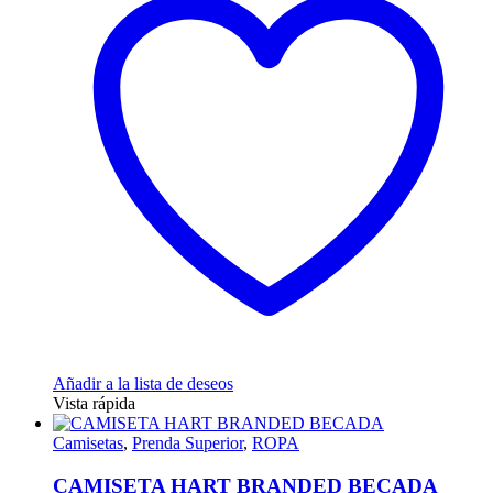
variantes.
Las
opciones
se
pueden
elegir
en
la
página
de
producto
Añadir a la lista de deseos
Vista rápida
Camisetas
,
Prenda Superior
,
ROPA
CAMISETA HART BRANDED BECADA