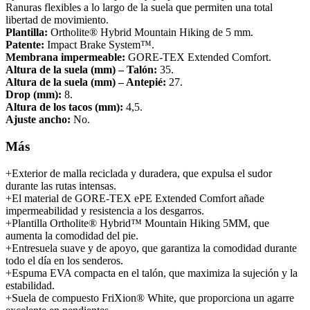
Ranuras flexibles a lo largo de la suela que permiten una total
libertad de movimiento.
Plantilla:
Ortholite® Hybrid Mountain Hiking de 5 mm.
Patente:
Impact Brake System™.
Membrana impermeable:
GORE-TEX Extended Comfort.
Altura de la suela (mm) – Talón:
35.
Altura de la suela (mm) – Antepié:
27.
Drop (mm):
8.
Altura de los tacos (mm):
4,5.
Ajuste ancho:
No.
Más
+Exterior de malla reciclada y duradera, que expulsa el sudor
durante las rutas intensas.
+El material de GORE-TEX ePE Extended Comfort añade
impermeabilidad y resistencia a los desgarros.
+Plantilla Ortholite® Hybrid™ Mountain Hiking 5MM, que
aumenta la comodidad del pie.
+Entresuela suave y de apoyo, que garantiza la comodidad durante
todo el día en los senderos.
+Espuma EVA compacta en el talón, que maximiza la sujeción y la
estabilidad.
+Suela de compuesto FriXion® White, que proporciona un agarre