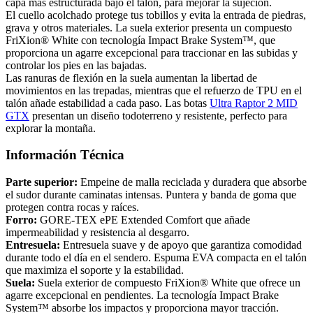
capa más estructurada bajo el talón, para mejorar la sujeción.
El cuello acolchado protege tus tobillos y evita la entrada de piedras,
grava y otros materiales. La suela exterior presenta un compuesto
FriXion® White con tecnología Impact Brake System™, que
proporciona un agarre excepcional para traccionar en las subidas y
controlar los pies en las bajadas.
Las ranuras de flexión en la suela aumentan la libertad de
movimientos en las trepadas, mientras que el refuerzo de TPU en el
talón añade estabilidad a cada paso. Las botas
Ultra Raptor 2 MID
GTX
presentan un diseño todoterreno y resistente, perfecto para
explorar la montaña.
Información Técnica
Parte superior:
Empeine de malla reciclada y duradera que absorbe
el sudor durante caminatas intensas. Puntera y banda de goma que
protegen contra rocas y raíces.
Forro:
GORE-TEX ePE Extended Comfort que añade
impermeabilidad y resistencia al desgarro.
Entresuela:
Entresuela suave y de apoyo que garantiza comodidad
durante todo el día en el sendero. Espuma EVA compacta en el talón
que maximiza el soporte y la estabilidad.
Suela:
Suela exterior de compuesto FriXion® White que ofrece un
agarre excepcional en pendientes. La tecnología Impact Brake
System™ absorbe los impactos y proporciona mayor tracción.