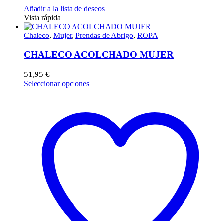
Añadir a la lista de deseos
Vista rápida
Chaleco
,
Mujer
,
Prendas de Abrigo
,
ROPA
CHALECO ACOLCHADO MUJER
51,95
€
Este
Seleccionar opciones
producto
tiene
múltiples
variantes.
Las
opciones
se
pueden
elegir
en
la
página
de
producto