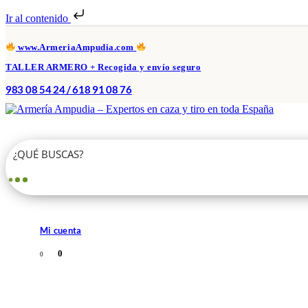
Ir al contenido
www.ArmeriaAmpudia.com
TALLER ARMERO + Recogida y envío seguro
983 08 54 24 / 618 91 08 76
Mi cuenta
0
0