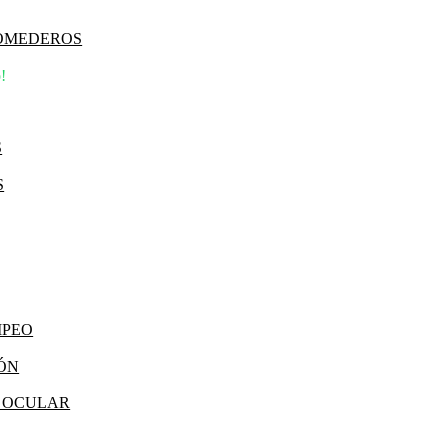
COMEDEROS
!
S
S
MPEO
IÓN
Y OCULAR