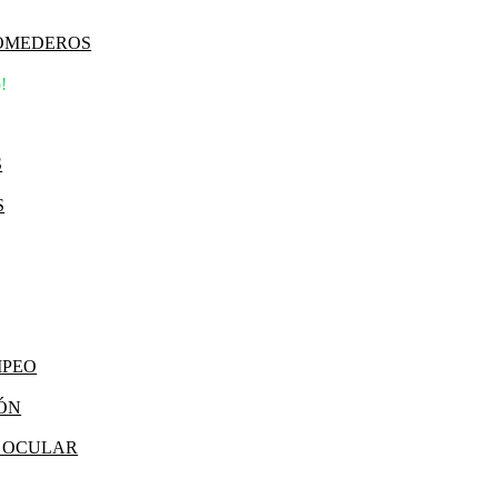
COMEDEROS
!
S
S
MPEO
IÓN
Y OCULAR