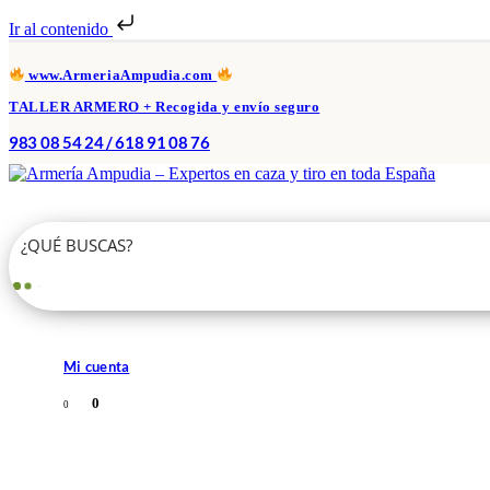
Ir al contenido
www.ArmeriaAmpudia.com
TALLER ARMERO + Recogida y envío seguro
983 08 54 24 / 618 91 08 76
Mi cuenta
0
0