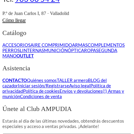
P.º de Juan Carlos I, 87 · Valladolid
Cómo llegar
Catálogo
ACCESORIOS
AIRE COMPRIMIDO
ARMAS
COMPLEMENTOS
PERROS
LINTERNAS
MUNICIÓN
ÓPTICA
ROPA
SEGUNDA
MANO
OUTLET
Asistencia
CONTACTO
Quiénes somos
TALLER armero
BLOG del
cazador
Iniciar sesión/Registrarse
Aviso legal
Política de
privacidad
Política de cookies
Envíos y devoluciones
(!) Armas y
munición
Condiciones de venta
Únete al Club AMPUDIA
Estarás al día de las últimas novedades, obtendrás descuentos
especiales y acceso a ventas privadas. ¡Adelante!