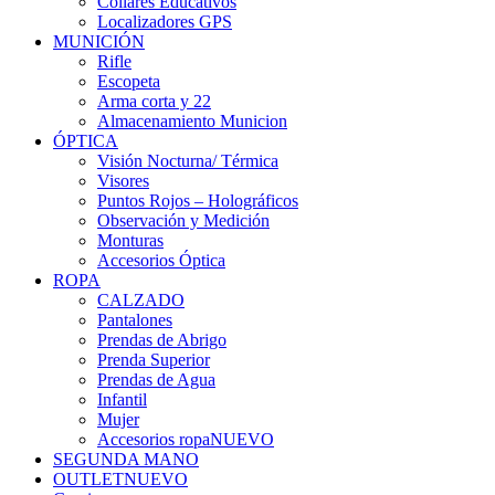
Collares Educativos
Localizadores GPS
MUNICIÓN
Rifle
Escopeta
Arma corta y 22
Almacenamiento Municion
ÓPTICA
Visión Nocturna/ Térmica
Visores
Puntos Rojos – Holográficos
Observación y Medición
Monturas
Accesorios Óptica
ROPA
CALZADO
Pantalones
Prendas de Abrigo
Prenda Superior
Prendas de Agua
Infantil
Mujer
Accesorios ropa
NUEVO
SEGUNDA MANO
OUTLET
NUEVO