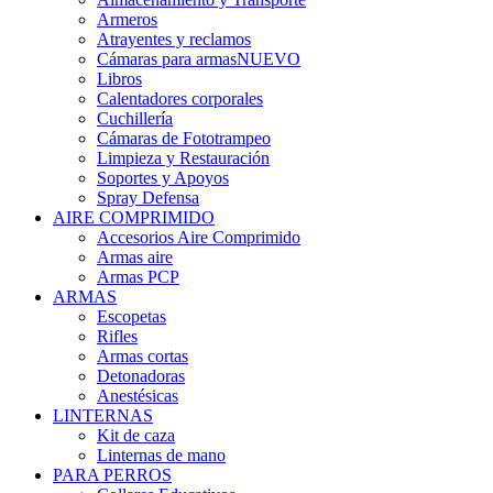
Armeros
Atrayentes y reclamos
Cámaras para armas
NUEVO
Libros
Calentadores corporales
Cuchillería
Cámaras de Fototrampeo
Limpieza y Restauración
Soportes y Apoyos
Spray Defensa
AIRE COMPRIMIDO
Accesorios Aire Comprimido
Armas aire
Armas PCP
ARMAS
Escopetas
Rifles
Armas cortas
Detonadoras
Anestésicas
LINTERNAS
Kit de caza
Linternas de mano
PARA PERROS