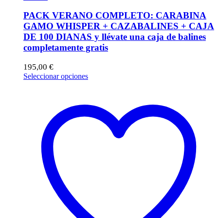
PACK VERANO COMPLETO: CARABINA
GAMO WHISPER + CAZABALINES + CAJA
DE 100 DIANAS y llévate una caja de balines
completamente gratis
195,00
€
Este
Seleccionar opciones
producto
tiene
múltiples
variantes.
Las
opciones
se
pueden
elegir
en
la
página
de
producto