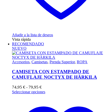
Añadir a la lista de deseos
Vista rápida
RECOMENDADO
NUEVO
Accesorios
,
Camisetas
,
Prenda Superior
,
ROPA
CAMISETA CON ESTAMPADO DE
CAMUFLAJE NOCTYX DE HÄRKILA
Rango
74,95
€
79,95
€
-
de
Este
Seleccionar opciones
precios:
producto
desde
tiene
74,95 €
múltiples
hasta
variantes.