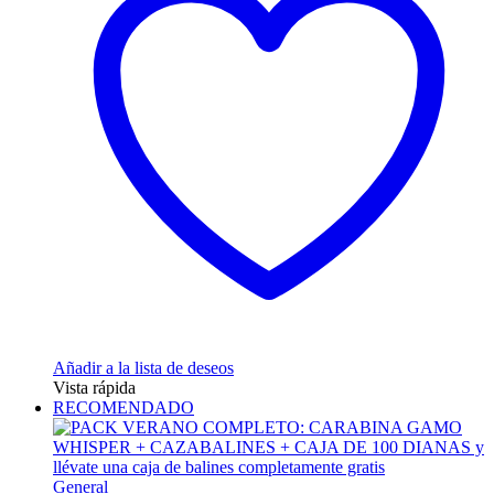
79,95 €
Las
opciones
se
pueden
elegir
en
la
página
de
producto
Añadir a la lista de deseos
Vista rápida
RECOMENDADO
General